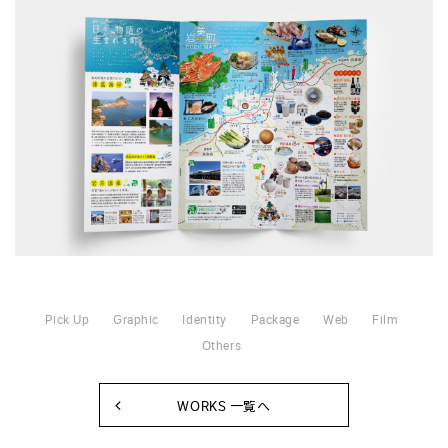
Pick Up
Graphic
Identity
Package
Web
Film
Others
WORKS 一覧へ